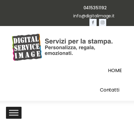
0415351192
info@digitalimage.it
HOME
Contatti