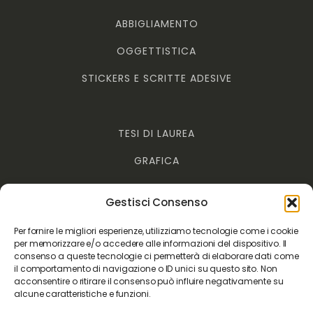
ABBIGLIAMENTO
OGGETTISTICA
STICKERS E SCRITTE ADESIVE
TESI DI LAUREA
GRAFICA
STAMPA FOTO
Gestisci Consenso
RILEGATURE
Per fornire le migliori esperienze, utilizziamo tecnologie come i cookie
per memorizzare e/o accedere alle informazioni del dispositivo. Il
consenso a queste tecnologie ci permetterà di elaborare dati come
il comportamento di navigazione o ID unici su questo sito. Non
COOKIE POLICY
acconsentire o ritirare il consenso può influire negativamente su
alcune caratteristiche e funzioni.
DISCONOSCIMENTO